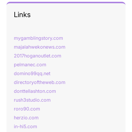
Links
mygamblingstory.com
majalahwekonews.com
2017hoganoutlet.com
pelmanec.com
domino99qq.net
directoryoftheweb.com
donttellashton.com
rush3studio.com
roro90.com
herzio.com
in-hi5.com