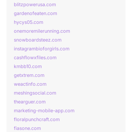
blitzpowerusa.com
gardenofeaten.com
hycys05.com
onemoremilerunning.com
snowboardsteez.com
instagrambioforgirls.com
cashflowxfiles.com
kmbb10.com
getxtrem.com
weactinfo.com
meshingsocial.com
thearguer.com
marketing-mobile-app.com
floralpunchcraft.com
fiasone.com