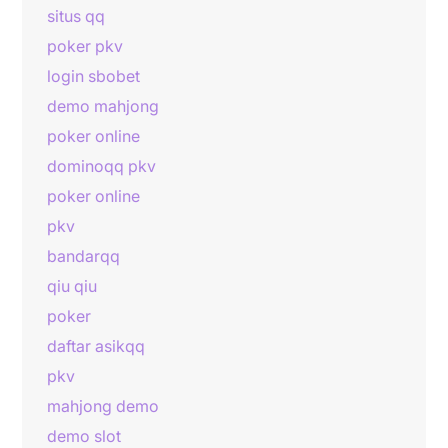
situs qq
poker pkv
login sbobet
demo mahjong
poker online
dominoqq pkv
poker online
pkv
bandarqq
qiu qiu
poker
daftar asikqq
pkv
mahjong demo
demo slot