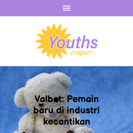
Skip
to
content
(Press
Enter)
Valbet: Pemain
baru di industri
kecantikan