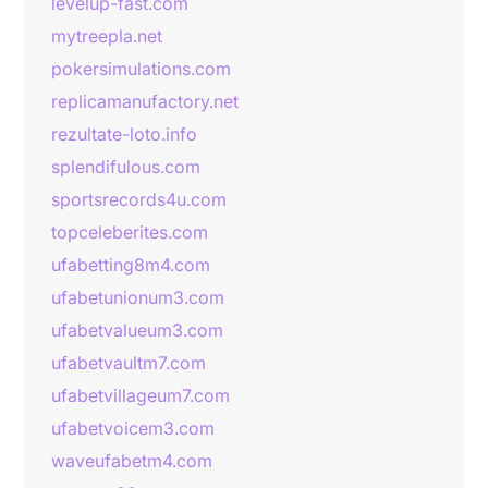
levelup-fast.com
mytreepla.net
pokersimulations.com
replicamanufactory.net
rezultate-loto.info
splendifulous.com
sportsrecords4u.com
topceleberites.com
ufabetting8m4.com
ufabetunionum3.com
ufabetvalueum3.com
ufabetvaultm7.com
ufabetvillageum7.com
ufabetvoicem3.com
waveufabetm4.com