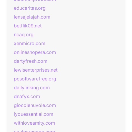
educaritas.org
lensajelajah.com
betflik09.net
ncaq.org
xenmicro.com
onlineshopera.com
dartyfresh.com
lewisenterprises.net
pcsoftwarefree.org
dailylinking.com
dnafyx.com
giocolenuvole.com
iyouessential.com
withloveamity.com
youlearncode.com