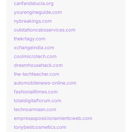
canfandalucia.org
yourengineguide.com
nybreakings.com
outstationcabsservices.com
thekrtagy.com
xchangeindia.com
coolmicrotech.com
dreamhousehack.com
the-techteacher.com
automobilenews-online.com
fashionalltimes.com
totaldigitalforum.com
technoarmaan.com
empresasposicionamientoweb.com
tonybestcosmetics.com