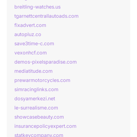
breitling-watches.us
tgarnettcentrallautoads.com
fixadvert.com
autopluz.co
save3time-c.com
vexonhcf.com
demos-pixelsparadise.com
mediatitude.com
prewarmotorcycles.com
simracinglinks.com
dosyamerkezi.net
le-surrealisme.com
showcasebeauty.com
insurancepolicyexpert.com
statkeycompany.com