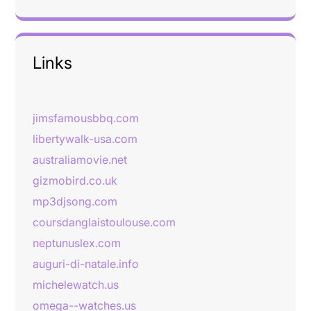
Links
jimsfamousbbq.com
libertywalk-usa.com
australiamovie.net
gizmobird.co.uk
mp3djsong.com
coursdanglaistoulouse.com
neptunuslex.com
auguri-di-natale.info
michelewatch.us
omega--watches.us