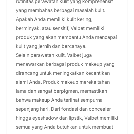
rutinitas perawatan kulit yang komprehensif
yang membahas berbagai masalah kulit.
Apakah Anda memiliki kulit kering,
berminyak, atau sensitif, Valbet memiliki
produk yang akan membantu Anda mencapai
kulit yang jernih dan bercahaya.
Selain perawatan kulit, Valbet juga
menawarkan berbagai produk makeup yang
dirancang untuk meningkatkan kecantikan
alami Anda. Produk makeup mereka tahan
lama dan sangat berpigmen, memastikan
bahwa makeup Anda terlihat sempurna
sepanjang hari. Dari fondasi dan concealer
hingga eyeshadow dan lipstik, Valbet memiliki
semua yang Anda butuhkan untuk membuat