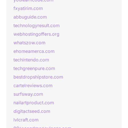
fxyatirim.com
abbuguide.com
technologyresult.com
webhostingoffers.org
whatszow.com
ehomeamerca.com
techintendo.com
techgreenpure.com
bestdropshipstore.com
cartelreviews.com
surfsway.com
nailartproduct.com
digitactseed.com
lvlcraft.com