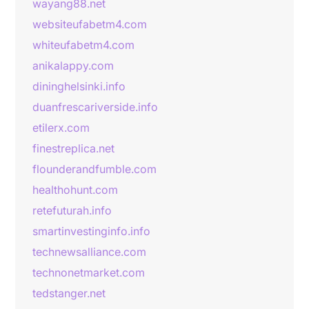
wayang88.net
websiteufabetm4.com
whiteufabetm4.com
anikalappy.com
dininghelsinki.info
duanfrescariverside.info
etilerx.com
finestreplica.net
flounderandfumble.com
healthohunt.com
retefuturah.info
smartinvestinginfo.info
technewsalliance.com
technonetmarket.com
tedstanger.net