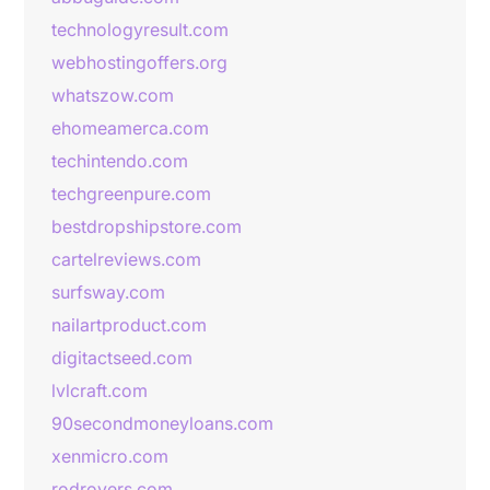
technologyresult.com
webhostingoffers.org
whatszow.com
ehomeamerca.com
techintendo.com
techgreenpure.com
bestdropshipstore.com
cartelreviews.com
surfsway.com
nailartproduct.com
digitactseed.com
lvlcraft.com
90secondmoneyloans.com
xenmicro.com
rodrovers.com