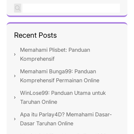
Recent Posts
Memahami Plisbet: Panduan
Komprehensif
Memahami Bunga99: Panduan
Komprehensif Permainan Online
WinLose99: Panduan Utama untuk
Taruhan Online
Apa itu Parlay4D? Memahami Dasar-
Dasar Taruhan Online