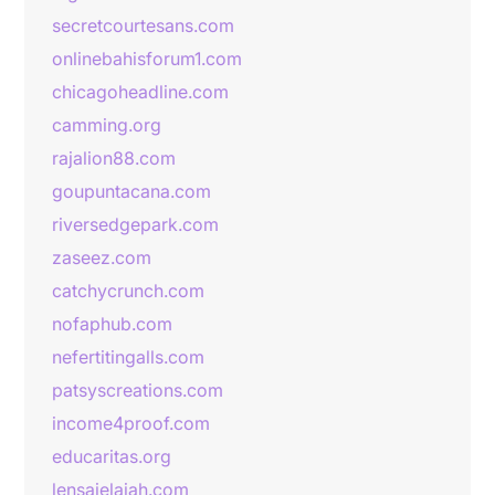
secretcourtesans.com
onlinebahisforum1.com
chicagoheadline.com
camming.org
rajalion88.com
goupuntacana.com
riversedgepark.com
zaseez.com
catchycrunch.com
nofaphub.com
nefertitingalls.com
patsyscreations.com
income4proof.com
educaritas.org
lensajelajah.com