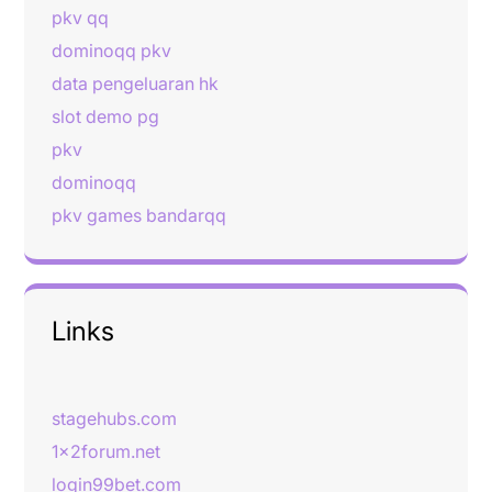
pkv qq
dominoqq pkv
data pengeluaran hk
slot demo pg
pkv
dominoqq
pkv games bandarqq
Links
stagehubs.com
1x2forum.net
login99bet.com