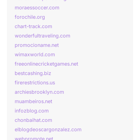
moraessoccer.com
forochile.org
chart-track.com
wonderfultraveling.com
promocioname.net
wimaxworld.com
freeonlinecricketgames.net
bestcashing.biz
firerestrictions.us
archiesbrooklyn.com
muambeiros.net
infozblog.com
chonbaihat.com
elblogdeoscargonzalez.com
webpromote.net