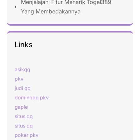
Menjelajahi Fitur Menarik Togel389:
Yang Membedakannya
Links
asikqq
pkv
judi qq
dominoqq pkv
gaple
situs qq
situs qq
poker pkv