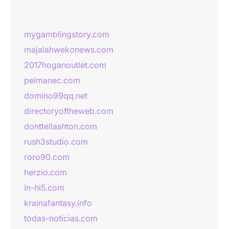
mygamblingstory.com
majalahwekonews.com
2017hoganoutlet.com
pelmanec.com
domino99qq.net
directoryoftheweb.com
donttellashton.com
rush3studio.com
roro90.com
herzio.com
in-hi5.com
krainafantasy.info
todas-noticias.com