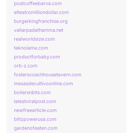
postcoffeebarva.com
elteatromilliondollar.com
burgerkingfranchise.org
vallarpadathamma.net
realworldsize.com
teknolama.com
productforbaby.com
orb-z.com
fosterscoachhousetavern.com
mesasdecultivoonline.com
boilersnbits.com
latestviralpost.com
newfreearticle.com
blitzpowerusa.com
gardenofeaten.com