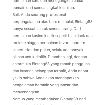
permainan seru dan menegangkan untuk
pemain dari semua tingkat keahlian.
Baik Anda seorang profesional
berpengalaman atau baru memulai, Bintang88
punya sesuatu untuk semua orang. Dari
permainan kasino klasik seperti blackjack dan
roulette hingga permainan favorit modern
seperti slot dan poker, selalu ada banyak
pilihan untuk dipilih. Ditambah lagi, dengan
antarmuka Bintang88 yang ramah pengguna
dan layanan pelanggan terbaik, Anda dapat
yakin bahwa Anda akan mendapatkan
pengalaman bermain yang lancar dan
menyenangkan.
Namun yang membedakan Bintang88 dari