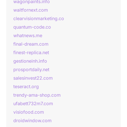
wagonpaints.info
waitfornext.com
clearvisionmarketing.co
quantum-code.co
whatnews.me
final-dream.com
finest-replica.net
gestioneinh.info
prosportdaily.net
salesinvest22.com
teseract.org
trendy-ama-shop.com
ufabett732m7.com
visiofood.com
droidwindow.com