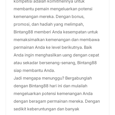
kompetisi adalah komitmennya untuk
membantu pemain mengeluarkan potensi
kemenangan mereka. Dengan bonus,
promosi, dan hadiah yang melimpah,
Bintang88 memberi Anda kesempatan untuk
memaksimalkan kemenangan dan membawa
permainan Anda ke level berikutnya. Baik
Anda ingin menghasilkan uang dengan cepat
atau sekadar bersenang-senang, Bintang88
siap membantu Anda.
Jadi mengapa menunggu? Bergabunglah
dengan Bintang88 hari ini dan mulailah
mengeluarkan potensi kemenangan Anda
dengan beragam permainan mereka. Dengan
sedikit keberuntungan dan banyak