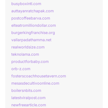
busyboxintl.com
auttayanratchapak.com
postcoffeebarva.com
elteatromilliondollar.com
burgerkingfranchise.org
vallarpadathamma.net
realworldsize.com
teknolama.com
productforbaby.com
orb-z.com
fosterscoachhousetavern.com
mesasdecultivoonline.com
boilersnbits.com
latestviralpost.com
newfreearticle.com