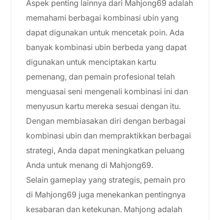
Aspek penting lainnya dari Mahjong69 adalah
memahami berbagai kombinasi ubin yang
dapat digunakan untuk mencetak poin. Ada
banyak kombinasi ubin berbeda yang dapat
digunakan untuk menciptakan kartu
pemenang, dan pemain profesional telah
menguasai seni mengenali kombinasi ini dan
menyusun kartu mereka sesuai dengan itu.
Dengan membiasakan diri dengan berbagai
kombinasi ubin dan mempraktikkan berbagai
strategi, Anda dapat meningkatkan peluang
Anda untuk menang di Mahjong69.
Selain gameplay yang strategis, pemain pro
di Mahjong69 juga menekankan pentingnya
kesabaran dan ketekunan. Mahjong adalah