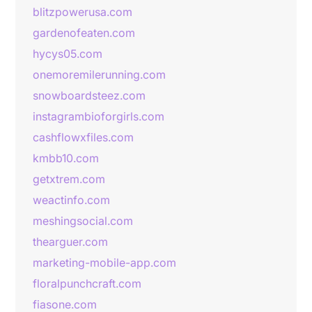
blitzpowerusa.com
gardenofeaten.com
hycys05.com
onemoremilerunning.com
snowboardsteez.com
instagrambioforgirls.com
cashflowxfiles.com
kmbb10.com
getxtrem.com
weactinfo.com
meshingsocial.com
thearguer.com
marketing-mobile-app.com
floralpunchcraft.com
fiasone.com