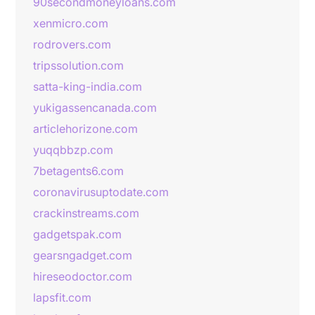
90secondmoneyloans.com
xenmicro.com
rodrovers.com
tripssolution.com
satta-king-india.com
yukigassencanada.com
articlehorizone.com
yuqqbbzp.com
7betagents6.com
coronavirusuptodate.com
crackinstreams.com
gadgetspak.com
gearsngadget.com
hireseodoctor.com
lapsfit.com