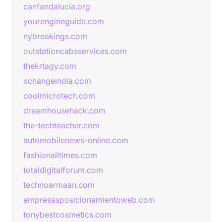
canfandalucia.org
yourengineguide.com
nybreakings.com
outstationcabsservices.com
thekrtagy.com
xchangeindia.com
coolmicrotech.com
dreamhousehack.com
the-techteacher.com
automobilenews-online.com
fashionalltimes.com
totaldigitalforum.com
technoarmaan.com
empresasposicionamientoweb.com
tonybestcosmetics.com