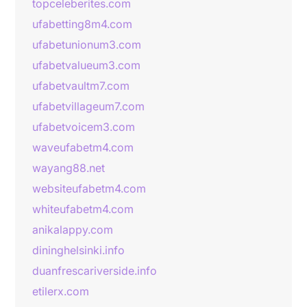
topceleberites.com
ufabetting8m4.com
ufabetunionum3.com
ufabetvalueum3.com
ufabetvaultm7.com
ufabetvillageum7.com
ufabetvoicem3.com
waveufabetm4.com
wayang88.net
websiteufabetm4.com
whiteufabetm4.com
anikalappy.com
dininghelsinki.info
duanfrescariverside.info
etilerx.com