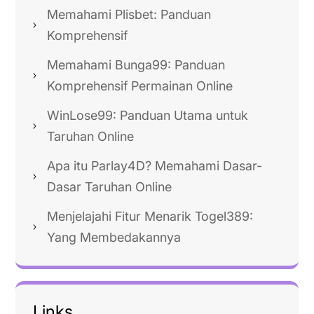
Memahami Plisbet: Panduan
Komprehensif
Memahami Bunga99: Panduan
Komprehensif Permainan Online
WinLose99: Panduan Utama untuk
Taruhan Online
Apa itu Parlay4D? Memahami Dasar-
Dasar Taruhan Online
Menjelajahi Fitur Menarik Togel389:
Yang Membedakannya
Links