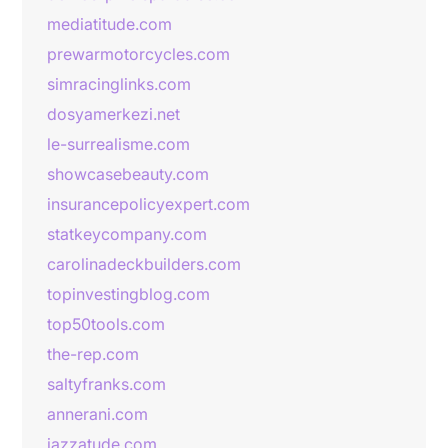
mediatitude.com
prewarmotorcycles.com
simracinglinks.com
dosyamerkezi.net
le-surrealisme.com
showcasebeauty.com
insurancepolicyexpert.com
statkeycompany.com
carolinadeckbuilders.com
topinvestingblog.com
top50tools.com
the-rep.com
saltyfranks.com
annerani.com
jazzatude.com