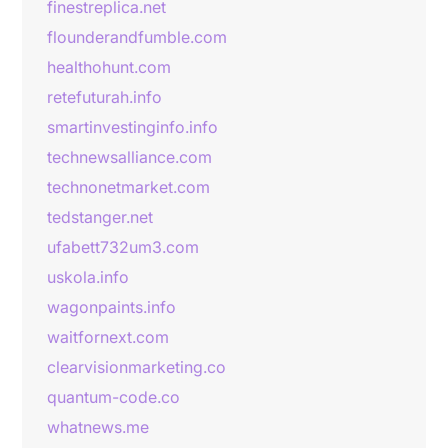
finestreplica.net
flounderandfumble.com
healthohunt.com
retefuturah.info
smartinvestinginfo.info
technewsalliance.com
technonetmarket.com
tedstanger.net
ufabett732um3.com
uskola.info
wagonpaints.info
waitfornext.com
clearvisionmarketing.co
quantum-code.co
whatnews.me