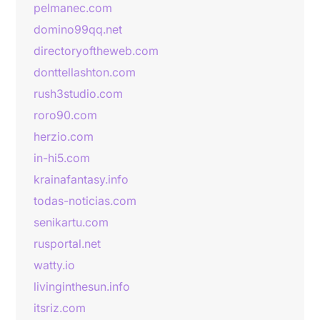
pelmanec.com
domino99qq.net
directoryoftheweb.com
donttellashton.com
rush3studio.com
roro90.com
herzio.com
in-hi5.com
krainafantasy.info
todas-noticias.com
senikartu.com
rusportal.net
watty.io
livinginthesun.info
itsriz.com