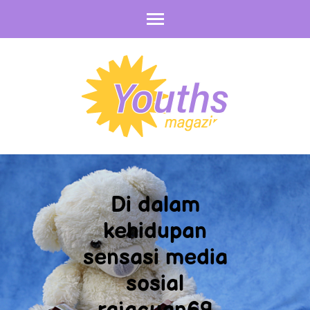
Skip
to
content
(Press
Enter)
Di dalam
kehidupan
sensasi media
sosial