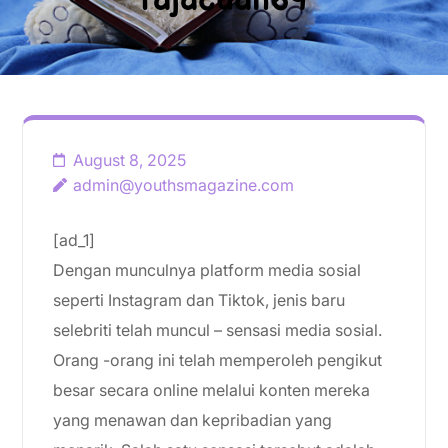
rajacuan69
August 8, 2025
admin@youthsmagazine.com
[ad_1]
Dengan munculnya platform media sosial
seperti Instagram dan Tiktok, jenis baru
selebriti telah muncul – sensasi media sosial.
Orang -orang ini telah memperoleh pengikut
besar secara online melalui konten mereka
yang menawan dan kepribadian yang