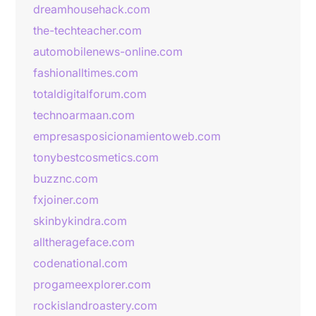
dreamhousehack.com
the-techteacher.com
automobilenews-online.com
fashionalltimes.com
totaldigitalforum.com
technoarmaan.com
empresasposicionamientoweb.com
tonybestcosmetics.com
buzznc.com
fxjoiner.com
skinbykindra.com
alltherageface.com
codenational.com
progameexplorer.com
rockislandroastery.com