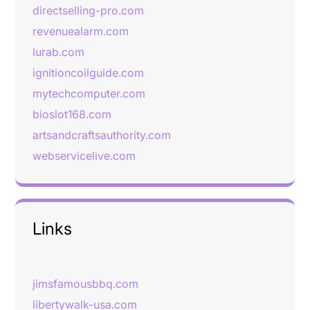
directselling-pro.com
revenuealarm.com
lurab.com
ignitioncoilguide.com
mytechcomputer.com
bioslot168.com
artsandcraftsauthority.com
webservicelive.com
Links
jimsfamousbbq.com
libertywalk-usa.com