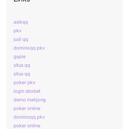
asikqq
pkv
judi qq
dominoqq pkv
gaple
situs qq
situs qq
poker pkv
login sbobet
demo mahjong
poker online
dominoqq pkv
poker online