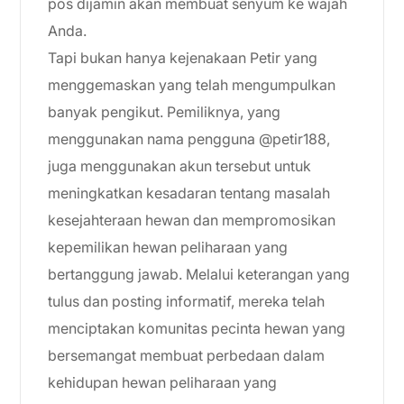
pos dijamin akan membuat senyum ke wajah
Anda.
Tapi bukan hanya kejenakaan Petir yang
menggemaskan yang telah mengumpulkan
banyak pengikut. Pemiliknya, yang
menggunakan nama pengguna @petir188,
juga menggunakan akun tersebut untuk
meningkatkan kesadaran tentang masalah
kesejahteraan hewan dan mempromosikan
kepemilikan hewan peliharaan yang
bertanggung jawab. Melalui keterangan yang
tulus dan posting informatif, mereka telah
menciptakan komunitas pecinta hewan yang
bersemangat membuat perbedaan dalam
kehidupan hewan peliharaan yang