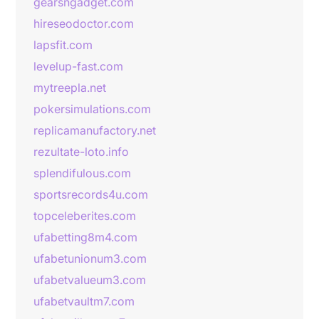
gearsngadget.com
hireseodoctor.com
lapsfit.com
levelup-fast.com
mytreepla.net
pokersimulations.com
replicamanufactory.net
rezultate-loto.info
splendifulous.com
sportsrecords4u.com
topceleberites.com
ufabetting8m4.com
ufabetunionum3.com
ufabetvalueum3.com
ufabetvaultm7.com