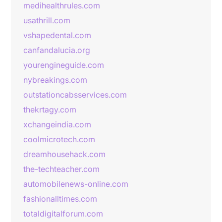
medihealthrules.com
usathrill.com
vshapedental.com
canfandalucia.org
yourengineguide.com
nybreakings.com
outstationcabsservices.com
thekrtagy.com
xchangeindia.com
coolmicrotech.com
dreamhousehack.com
the-techteacher.com
automobilenews-online.com
fashionalltimes.com
totaldigitalforum.com