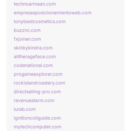
technoarmaan.com
empresasposicionamientoweb.com
tonybestcosmetics.com
buzznc.com
fxjoiner.com
skinbykindra.com
alltherageface.com
codenational.com
progameexplorer.com
rockislandroastery.com
directselling-pro.com
revenuealarm.com
lurab.com
ignitioncoilguide.com
mytechcomputer.com