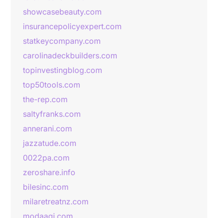
showcasebeauty.com
insurancepolicyexpert.com
statkeycompany.com
carolinadeckbuilders.com
topinvestingblog.com
top50tools.com
the-rep.com
saltyfranks.com
annerani.com
jazzatude.com
0022pa.com
zeroshare.info
bilesinc.com
milaretreatnz.com
modaagi.com