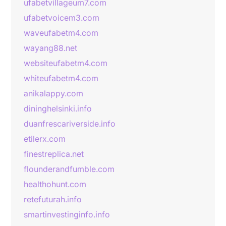
ufabetvillageum7.com
ufabetvoicem3.com
waveufabetm4.com
wayang88.net
websiteufabetm4.com
whiteufabetm4.com
anikalappy.com
dininghelsinki.info
duanfrescariverside.info
etilerx.com
finestreplica.net
flounderandfumble.com
healthohunt.com
retefuturah.info
smartinvestinginfo.info