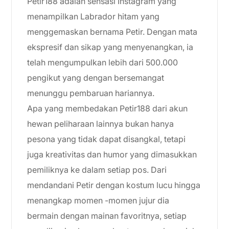
Petir188 adalah sensasi Instagram yang
menampilkan Labrador hitam yang
menggemaskan bernama Petir. Dengan mata
ekspresif dan sikap yang menyenangkan, ia
telah mengumpulkan lebih dari 500.000
pengikut yang dengan bersemangat
menunggu pembaruan hariannya.
Apa yang membedakan Petir188 dari akun
hewan peliharaan lainnya bukan hanya
pesona yang tidak dapat disangkal, tetapi
juga kreativitas dan humor yang dimasukkan
pemiliknya ke dalam setiap pos. Dari
mendandani Petir dengan kostum lucu hingga
menangkap momen -momen jujur dia
bermain dengan mainan favoritnya, setiap