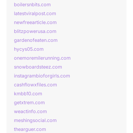
boilersnbits.com
latestviralpost.com
newfreearticle.com
blitzpowerusa.com
gardenofeaten.com
hycys05.com
onemoremilerunning.com
snowboardsteez.com
instagrambioforgirls.com
cashflowxfiles.com
kmbb10.com
getxtrem.com
weactinfo.com
meshingsocial.com
thearguer.com