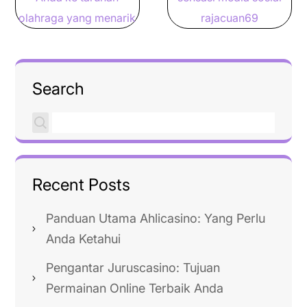
olahraga yang menarik
rajacuan69
Search
Recent Posts
Panduan Utama Ahlicasino: Yang Perlu
Anda Ketahui
Pengantar Juruscasino: Tujuan
Permainan Online Terbaik Anda