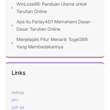
WinLose99: Panduan Utama untuk
Taruhan Online
Apa itu Parlay4D? Memahami Dasar-
Dasar Taruhan Online
Menjelajahi Fitur Menarik Togel389:
Yang Membedakannya
Links
asikqq
pkv
judi qq