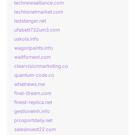
technewsalliance.com
technonetmarket.com
tedstanger.net
ufabett732um3.com
uskola.info
wagonpaints.info
waitfornext.com
clearvisionmarketing.co
quantum-code.co
whatnews.me
final-dream.com
finest-replica.net
gestioneinh.info
prosportdaily.net
salesinvest22.com