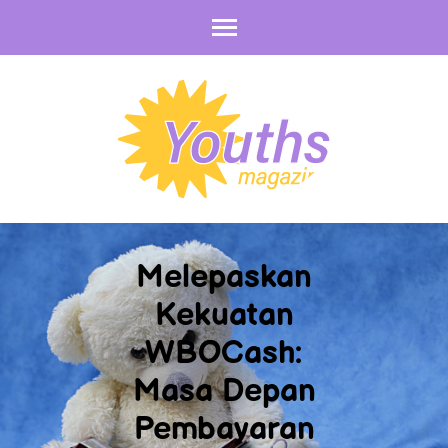
Skip
to
content
(Press
Enter)
Melepaskan
Kekuatan
WBOCash:
Masa Depan
Pembayaran