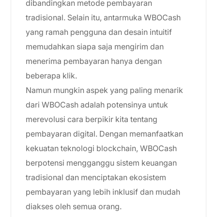
dibandingkan metode pembayaran
tradisional. Selain itu, antarmuka WBOCash
yang ramah pengguna dan desain intuitif
memudahkan siapa saja mengirim dan
menerima pembayaran hanya dengan
beberapa klik.
Namun mungkin aspek yang paling menarik
dari WBOCash adalah potensinya untuk
merevolusi cara berpikir kita tentang
pembayaran digital. Dengan memanfaatkan
kekuatan teknologi blockchain, WBOCash
berpotensi mengganggu sistem keuangan
tradisional dan menciptakan ekosistem
pembayaran yang lebih inklusif dan mudah
diakses oleh semua orang.