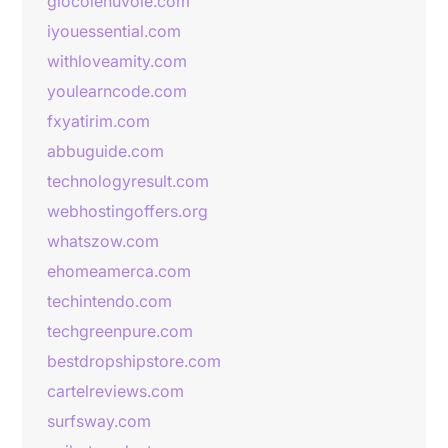
giocolenuvole.com
iyouessential.com
withloveamity.com
youlearncode.com
fxyatirim.com
abbuguide.com
technologyresult.com
webhostingoffers.org
whatszow.com
ehomeamerca.com
techintendo.com
techgreenpure.com
bestdropshipstore.com
cartelreviews.com
surfsway.com