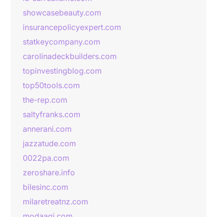
showcasebeauty.com
insurancepolicyexpert.com
statkeycompany.com
carolinadeckbuilders.com
topinvestingblog.com
top50tools.com
the-rep.com
saltyfranks.com
annerani.com
jazzatude.com
0022pa.com
zeroshare.info
bilesinc.com
milaretreatnz.com
modaagi.com