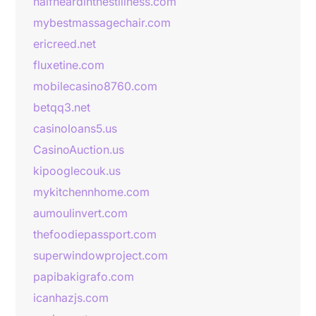
halfheardinthestillness.com
mybestmassagechair.com
ericreed.net
fluxetine.com
mobilecasino8760.com
betqq3.net
casinoloans5.us
CasinoAuction.us
kipooglecouk.us
mykitchennhome.com
aumoulinvert.com
thefoodiepassport.com
superwindowproject.com
papibakigrafo.com
icanhazjs.com