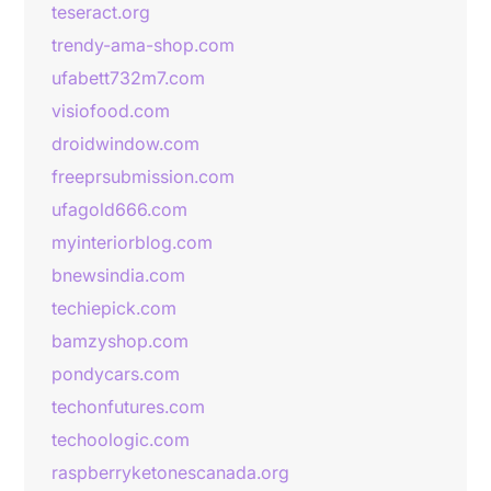
teseract.org
trendy-ama-shop.com
ufabett732m7.com
visiofood.com
droidwindow.com
freeprsubmission.com
ufagold666.com
myinteriorblog.com
bnewsindia.com
techiepick.com
bamzyshop.com
pondycars.com
techonfutures.com
techoologic.com
raspberryketonescanada.org