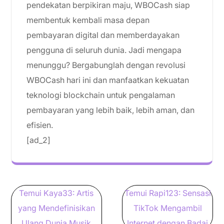
pendekatan berpikiran maju, WBOCash siap
membentuk kembali masa depan
pembayaran digital dan memberdayakan
pengguna di seluruh dunia. Jadi mengapa
menunggu? Bergabunglah dengan revolusi
WBOCash hari ini dan manfaatkan kekuatan
teknologi blockchain untuk pengalaman
pembayaran yang lebih baik, lebih aman, dan
efisien.
[ad_2]
Post
Temui Kaya33: Artis
Temui Rapi123: Sensasi
navigation
yang Mendefinisikan
TikTok Mengambil
Ulang Dunia Musik
Internet dengan Badai