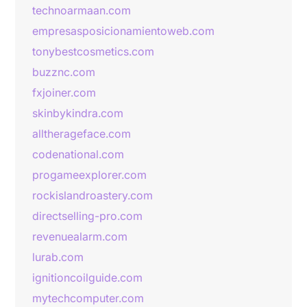
technoarmaan.com
empresasposicionamientoweb.com
tonybestcosmetics.com
buzznc.com
fxjoiner.com
skinbykindra.com
alltherageface.com
codenational.com
progameexplorer.com
rockislandroastery.com
directselling-pro.com
revenuealarm.com
lurab.com
ignitioncoilguide.com
mytechcomputer.com