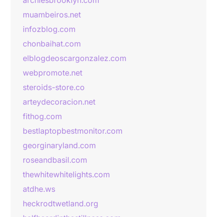
archiesbrooklyn.com
muambeiros.net
infozblog.com
chonbaihat.com
elblogdeoscargonzalez.com
webpromote.net
steroids-store.co
arteydecoracion.net
fithog.com
bestlaptopbestmonitor.com
georginaryland.com
roseandbasil.com
thewhitewhitelights.com
atdhe.ws
heckrodtwetland.org