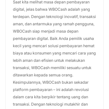
Saat kita melihat masa depan pembayaran
digital, jelas bahwa WBOCash adalah yang
terdepan. Dengan teknologi inovatif, transaksi
aman, dan antarmuka yang ramah pengguna,
WBOCash siap menjadi masa depan
pembayaran digital. Baik Anda pemilik usaha
kecil yang mencari solusi pembayaran hemat
biaya atau konsumen yang mencari cara yang
lebih aman dan efisien untuk melakukan
transaksi, WBOCash memiliki sesuatu untuk
ditawarkan kepada semua orang.
Kesimpulannya, WBOCash bukan sekadar
platform pembayaran – ini adalah revolusi
dalam cara kita berpikir tentang uang dan
transaksi. Dengan teknologi mutakhir dan