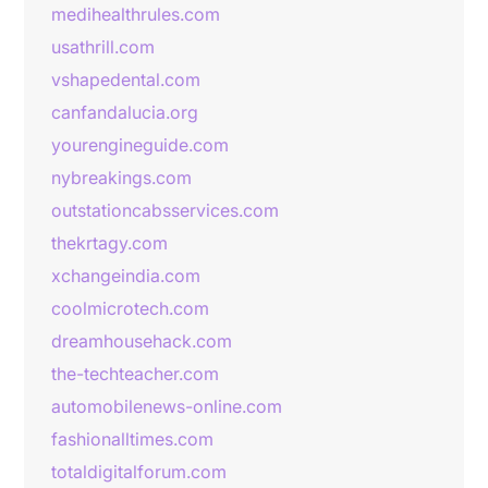
medihealthrules.com
usathrill.com
vshapedental.com
canfandalucia.org
yourengineguide.com
nybreakings.com
outstationcabsservices.com
thekrtagy.com
xchangeindia.com
coolmicrotech.com
dreamhousehack.com
the-techteacher.com
automobilenews-online.com
fashionalltimes.com
totaldigitalforum.com