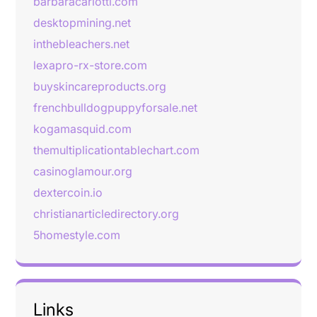
barbaracarlotti.com
desktopmining.net
inthebleachers.net
lexapro-rx-store.com
buyskincareproducts.org
frenchbulldogpuppyforsale.net
kogamasquid.com
themultiplicationtablechart.com
casinoglamour.org
dextercoin.io
christianarticledirectory.org
5homestyle.com
Links