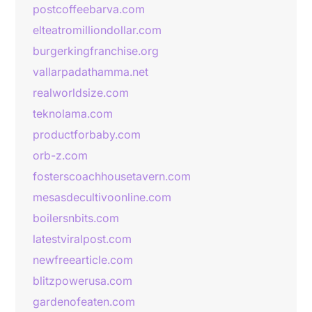
postcoffeebarva.com
elteatromilliondollar.com
burgerkingfranchise.org
vallarpadathamma.net
realworldsize.com
teknolama.com
productforbaby.com
orb-z.com
fosterscoachhousetavern.com
mesasdecultivoonline.com
boilersnbits.com
latestviralpost.com
newfreearticle.com
blitzpowerusa.com
gardenofeaten.com