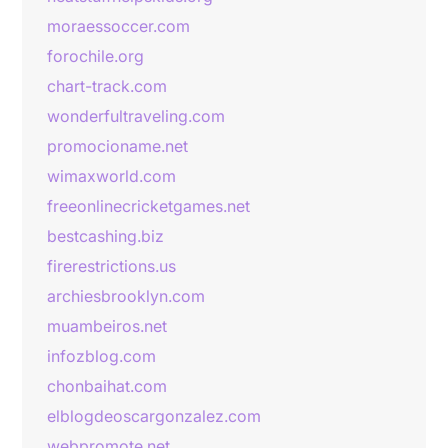
moraessoccer.com
forochile.org
chart-track.com
wonderfultraveling.com
promocioname.net
wimaxworld.com
freeonlinecricketgames.net
bestcashing.biz
firerestrictions.us
archiesbrooklyn.com
muambeiros.net
infozblog.com
chonbaihat.com
elblogdeoscargonzalez.com
webpromote.net