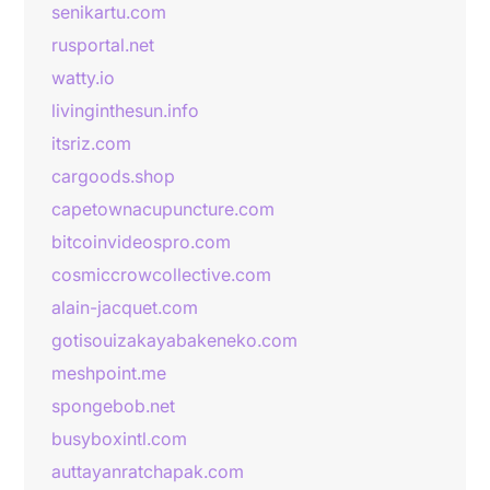
senikartu.com
rusportal.net
watty.io
livinginthesun.info
itsriz.com
cargoods.shop
capetownacupuncture.com
bitcoinvideospro.com
cosmiccrowcollective.com
alain-jacquet.com
gotisouizakayabakeneko.com
meshpoint.me
spongebob.net
busyboxintl.com
auttayanratchapak.com