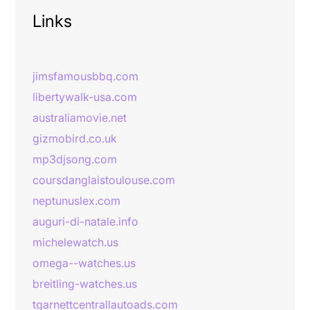
Links
jimsfamousbbq.com
libertywalk-usa.com
australiamovie.net
gizmobird.co.uk
mp3djsong.com
coursdanglaistoulouse.com
neptunuslex.com
auguri-di-natale.info
michelewatch.us
omega--watches.us
breitling-watches.us
tgarnettcentrallautoads.com