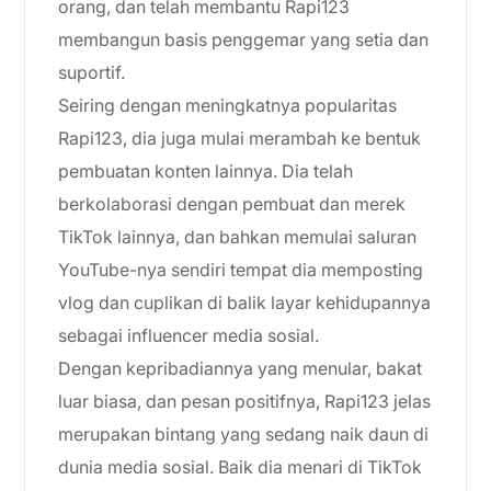
orang, dan telah membantu Rapi123
membangun basis penggemar yang setia dan
suportif.
Seiring dengan meningkatnya popularitas
Rapi123, dia juga mulai merambah ke bentuk
pembuatan konten lainnya. Dia telah
berkolaborasi dengan pembuat dan merek
TikTok lainnya, dan bahkan memulai saluran
YouTube-nya sendiri tempat dia memposting
vlog dan cuplikan di balik layar kehidupannya
sebagai influencer media sosial.
Dengan kepribadiannya yang menular, bakat
luar biasa, dan pesan positifnya, Rapi123 jelas
merupakan bintang yang sedang naik daun di
dunia media sosial. Baik dia menari di TikTok