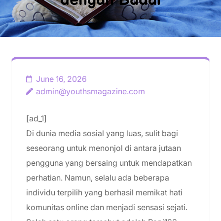
dengan Badai
June 16, 2026
admin@youthsmagazine.com
[ad_1]
Di dunia media sosial yang luas, sulit bagi
seseorang untuk menonjol di antara jutaan
pengguna yang bersaing untuk mendapatkan
perhatian. Namun, selalu ada beberapa
individu terpilih yang berhasil memikat hati
komunitas online dan menjadi sensasi sejati.