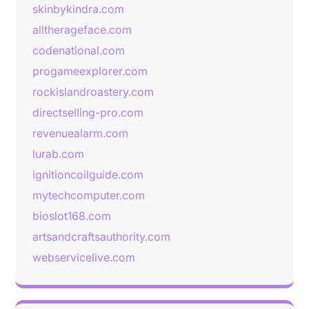
skinbykindra.com
alltherageface.com
codenational.com
progameexplorer.com
rockislandroastery.com
directselling-pro.com
revenuealarm.com
lurab.com
ignitioncoilguide.com
mytechcomputer.com
bioslot168.com
artsandcraftsauthority.com
webservicelive.com