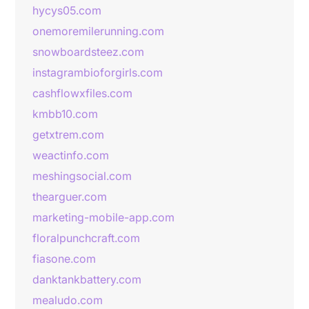
hycys05.com
onemoremilerunning.com
snowboardsteez.com
instagrambioforgirls.com
cashflowxfiles.com
kmbb10.com
getxtrem.com
weactinfo.com
meshingsocial.com
thearguer.com
marketing-mobile-app.com
floralpunchcraft.com
fiasone.com
danktankbattery.com
mealudo.com