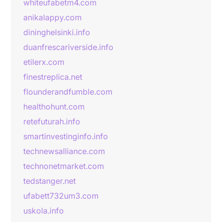
whiteufabetm4.com
anikalappy.com
dininghelsinki.info
duanfrescariverside.info
etilerx.com
finestreplica.net
flounderandfumble.com
healthohunt.com
retefuturah.info
smartinvestinginfo.info
technewsalliance.com
technonetmarket.com
tedstanger.net
ufabett732um3.com
uskola.info