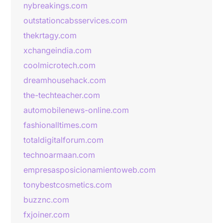
nybreakings.com
outstationcabsservices.com
thekrtagy.com
xchangeindia.com
coolmicrotech.com
dreamhousehack.com
the-techteacher.com
automobilenews-online.com
fashionalltimes.com
totaldigitalforum.com
technoarmaan.com
empresasposicionamientoweb.com
tonybestcosmetics.com
buzznc.com
fxjoiner.com