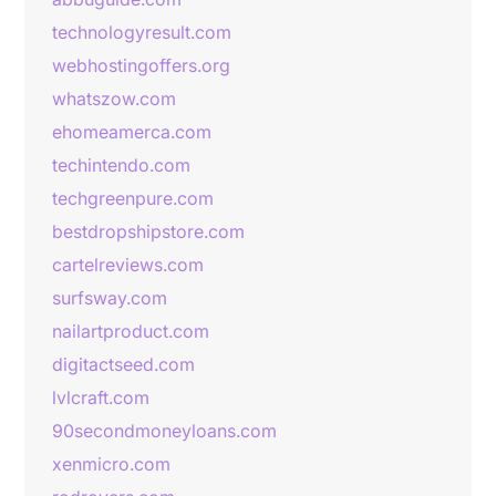
technologyresult.com
webhostingoffers.org
whatszow.com
ehomeamerca.com
techintendo.com
techgreenpure.com
bestdropshipstore.com
cartelreviews.com
surfsway.com
nailartproduct.com
digitactseed.com
lvlcraft.com
90secondmoneyloans.com
xenmicro.com