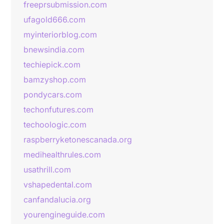
freeprsubmission.com
ufagold666.com
myinteriorblog.com
bnewsindia.com
techiepick.com
bamzyshop.com
pondycars.com
techonfutures.com
techoologic.com
raspberryketonescanada.org
medihealthrules.com
usathrill.com
vshapedental.com
canfandalucia.org
yourengineguide.com