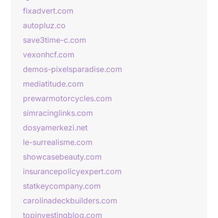
fixadvert.com
autopluz.co
save3time-c.com
vexonhcf.com
demos-pixelsparadise.com
mediatitude.com
prewarmotorcycles.com
simracinglinks.com
dosyamerkezi.net
le-surrealisme.com
showcasebeauty.com
insurancepolicyexpert.com
statkeycompany.com
carolinadeckbuilders.com
topinvestingblog.com