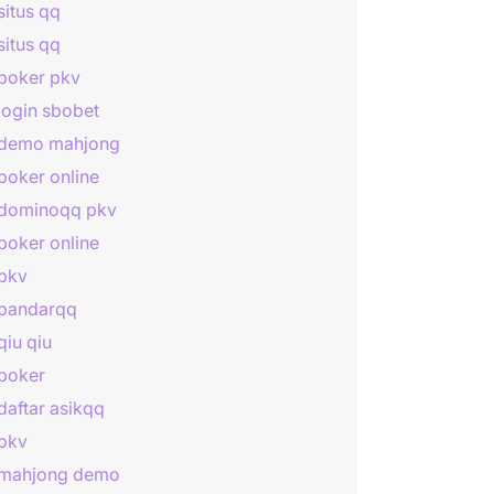
situs qq
situs qq
poker pkv
login sbobet
demo mahjong
poker online
dominoqq pkv
poker online
pkv
bandarqq
qiu qiu
poker
daftar asikqq
pkv
mahjong demo