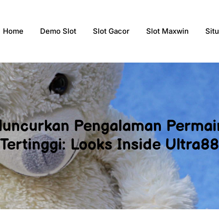
Home
Demo Slot
Slot Gacor
Slot Maxwin
Sit
luncurkan Pengalaman Permai
Tertinggi: Looks Inside Ultra88