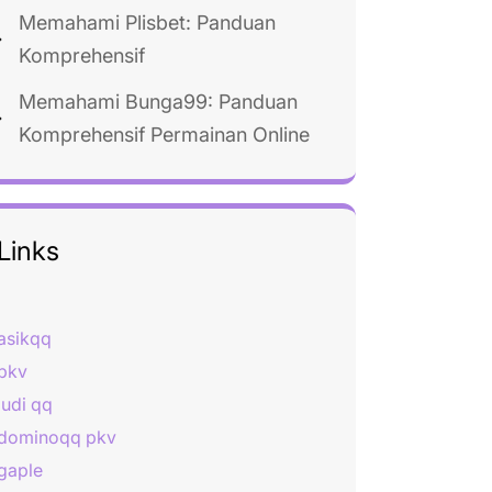
Memahami Plisbet: Panduan
Komprehensif
Memahami Bunga99: Panduan
Komprehensif Permainan Online
Links
asikqq
pkv
judi qq
dominoqq pkv
gaple