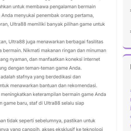
utuhkan untuk membawa pengalaman bermain
ah Anda menyukai penembak orang pertama,
ran, Ultra88 memiliki banyak pilihan game untuk
n, Ultra88 juga menawarkan berbagai fasilitas
 bermain. Nikmati makanan ringan dan minuman
 yang nyaman, dan manfaatkan koneksi internet
ubung dengan teman-teman game Anda.
 adalah stafnya yang berdedikasi dan
 untuk menawarkan bantuan dan rekomendasi.
a meningkatkan keterampilan bermain game Anda
ame baru, staf di Ultra88 selalu siap
an tidak seperti sebelumnya, pastikan untuk
nya yang canggih, akses eksklusif ke teknologi