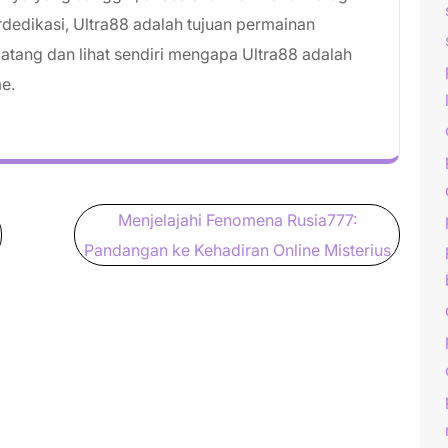
rdedikasi, Ultra88 adalah tujuan permainan
atang dan lihat sendiri mengapa Ultra88 adalah
e.
Menjelajahi Fenomena Rusia777:
Pandangan ke Kehadiran Online Misterius