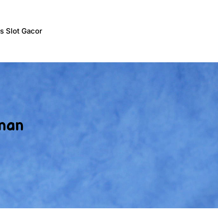
us Slot Gacor
nan