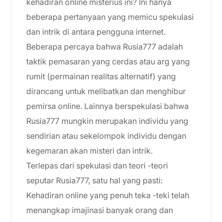
kehadiran online misterius ini? Ini hanya
beberapa pertanyaan yang memicu spekulasi
dan intrik di antara pengguna internet.
Beberapa percaya bahwa Rusia777 adalah
taktik pemasaran yang cerdas atau arg yang
rumit (permainan realitas alternatif) yang
dirancang untuk melibatkan dan menghibur
pemirsa online. Lainnya berspekulasi bahwa
Rusia777 mungkin merupakan individu yang
sendirian atau sekelompok individu dengan
kegemaran akan misteri dan intrik.
Terlepas dari spekulasi dan teori -teori
seputar Rusia777, satu hal yang pasti:
Kehadiran online yang penuh teka -teki telah
menangkap imajinasi banyak orang dan