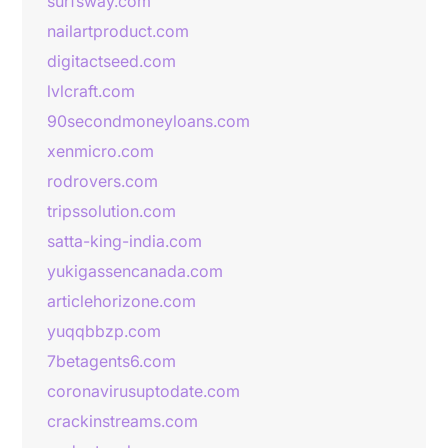
surfsway.com
nailartproduct.com
digitactseed.com
lvlcraft.com
90secondmoneyloans.com
xenmicro.com
rodrovers.com
tripssolution.com
satta-king-india.com
yukigassencanada.com
articlehorizone.com
yuqqbbzp.com
7betagents6.com
coronavirusuptodate.com
crackinstreams.com