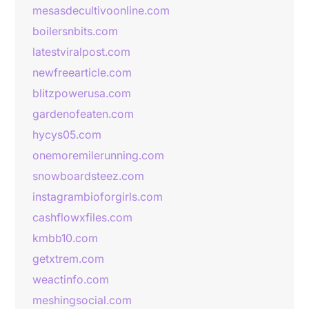
mesasdecultivoonline.com
boilersnbits.com
latestviralpost.com
newfreearticle.com
blitzpowerusa.com
gardenofeaten.com
hycys05.com
onemoremilerunning.com
snowboardsteez.com
instagrambioforgirls.com
cashflowxfiles.com
kmbb10.com
getxtrem.com
weactinfo.com
meshingsocial.com