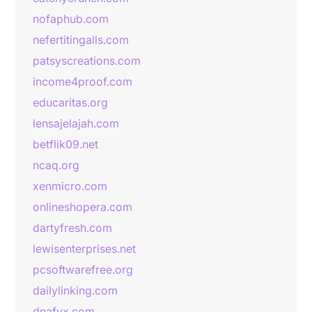
nofaphub.com
nefertitingalls.com
patsyscreations.com
income4proof.com
educaritas.org
lensajelajah.com
betflik09.net
ncaq.org
xenmicro.com
onlineshopera.com
dartyfresh.com
lewisenterprises.net
pcsoftwarefree.org
dailylinking.com
dnafyx.com