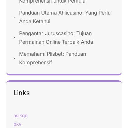
Komprehensif untuk Pemula
Panduan Utama Ahlicasino: Yang Perlu
Anda Ketahui
Pengantar Juruscasino: Tujuan
Permainan Online Terbaik Anda
Memahami Plisbet: Panduan
Komprehensif
Links
asikqq
pkv