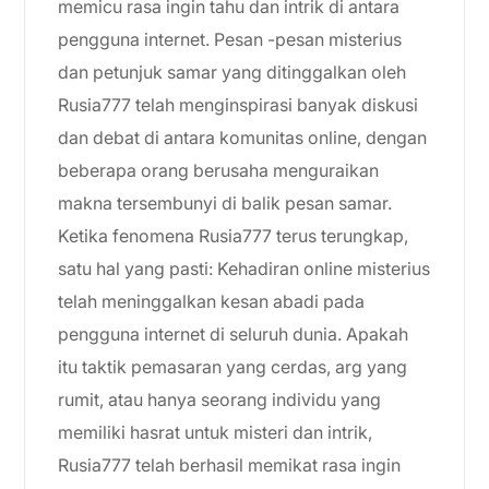
memicu rasa ingin tahu dan intrik di antara
pengguna internet. Pesan -pesan misterius
dan petunjuk samar yang ditinggalkan oleh
Rusia777 telah menginspirasi banyak diskusi
dan debat di antara komunitas online, dengan
beberapa orang berusaha menguraikan
makna tersembunyi di balik pesan samar.
Ketika fenomena Rusia777 terus terungkap,
satu hal yang pasti: Kehadiran online misterius
telah meninggalkan kesan abadi pada
pengguna internet di seluruh dunia. Apakah
itu taktik pemasaran yang cerdas, arg yang
rumit, atau hanya seorang individu yang
memiliki hasrat untuk misteri dan intrik,
Rusia777 telah berhasil memikat rasa ingin