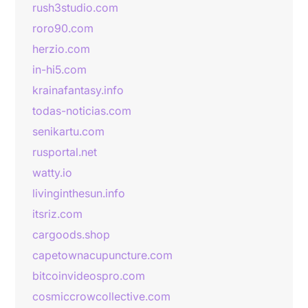
rush3studio.com
roro90.com
herzio.com
in-hi5.com
krainafantasy.info
todas-noticias.com
senikartu.com
rusportal.net
watty.io
livinginthesun.info
itsriz.com
cargoods.shop
capetownacupuncture.com
bitcoinvideospro.com
cosmiccrowcollective.com