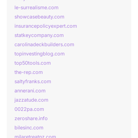
le-surrealisme.com
showcasebeauty.com
insurancepolicyexpert.com
statkeycompany.com
carolinadeckbuilders.com
topinvestingblog.com
top50tools.com
the-rep.com
saltyfranks.com
annerani.com
jazzatude.com
0022pa.com
zeroshare.info
bilesinc.com
milaretreatnz.com