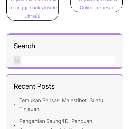
Tertinggi: Looks Inside
Online Terbesar
Ultra88
Search
Recent Posts
Temukan Sensasi Majestibet: Suatu
Tinjauan
Pengertian Saung4D: Panduan