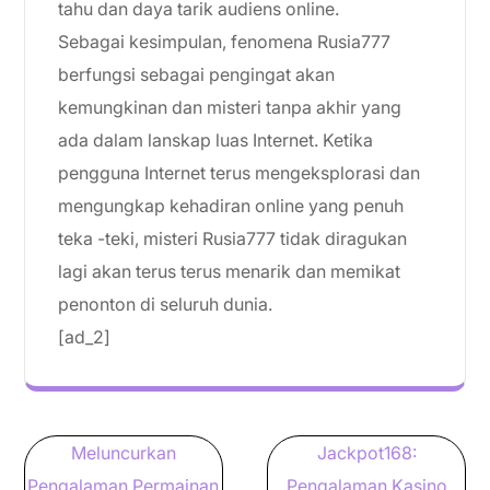
tahu dan daya tarik audiens online.
Sebagai kesimpulan, fenomena Rusia777
berfungsi sebagai pengingat akan
kemungkinan dan misteri tanpa akhir yang
ada dalam lanskap luas Internet. Ketika
pengguna Internet terus mengeksplorasi dan
mengungkap kehadiran online yang penuh
teka -teki, misteri Rusia777 tidak diragukan
lagi akan terus terus menarik dan memikat
penonton di seluruh dunia.
[ad_2]
Post
Meluncurkan
Jackpot168:
navigation
Pengalaman Permainan
Pengalaman Kasino