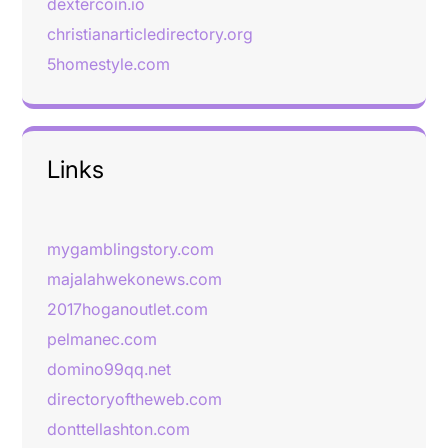
dextercoin.io
christianarticledirectory.org
5homestyle.com
Links
mygamblingstory.com
majalahwekonews.com
2017hoganoutlet.com
pelmanec.com
domino99qq.net
directoryoftheweb.com
donttellashton.com