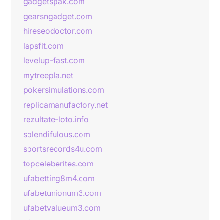
gadgetspak.com
gearsngadget.com
hireseodoctor.com
lapsfit.com
levelup-fast.com
mytreepla.net
pokersimulations.com
replicamanufactory.net
rezultate-loto.info
splendifulous.com
sportsrecords4u.com
topceleberites.com
ufabetting8m4.com
ufabetunionum3.com
ufabetvalueum3.com