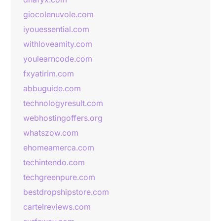
giocolenuvole.com
iyouessential.com
withloveamity.com
youlearncode.com
fxyatirim.com
abbuguide.com
technologyresult.com
webhostingoffers.org
whatszow.com
ehomeamerca.com
techintendo.com
techgreenpure.com
bestdropshipstore.com
cartelreviews.com