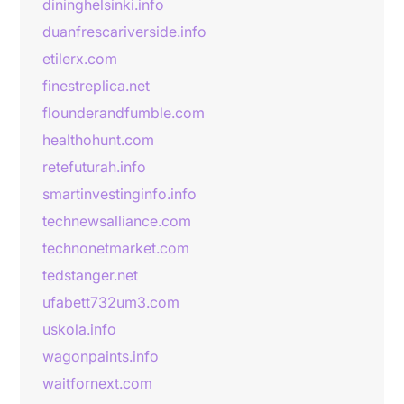
dininghelsinki.info
duanfrescariverside.info
etilerx.com
finestreplica.net
flounderandfumble.com
healthohunt.com
retefuturah.info
smartinvestinginfo.info
technewsalliance.com
technonetmarket.com
tedstanger.net
ufabett732um3.com
uskola.info
wagonpaints.info
waitfornext.com