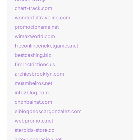
chart-track.com
wonderfultraveling.com
promocioname.net
wimaxworld.com
freeonlinecricketgames.net
bestcashing.biz
firerestrictions.us
archiesbrooklyn.com
muambeiros.net
infozblog.com
chonbaihat.com
elblogdeoscargonzalez.com
webpromote.net
steroids-store.co
arteydecoracion.net