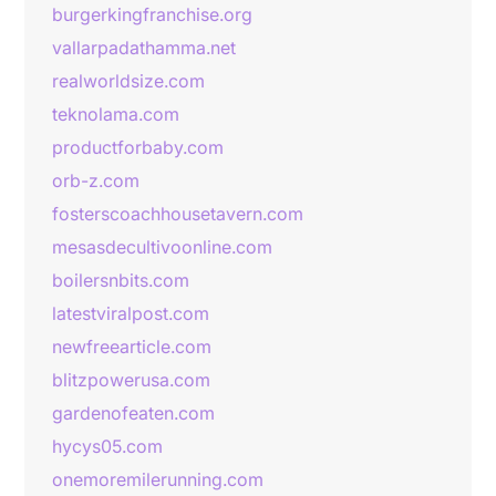
burgerkingfranchise.org
vallarpadathamma.net
realworldsize.com
teknolama.com
productforbaby.com
orb-z.com
fosterscoachhousetavern.com
mesasdecultivoonline.com
boilersnbits.com
latestviralpost.com
newfreearticle.com
blitzpowerusa.com
gardenofeaten.com
hycys05.com
onemoremilerunning.com