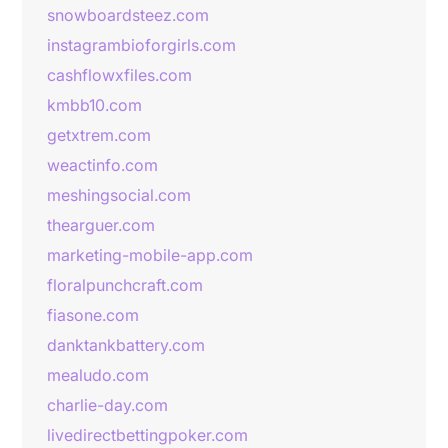
snowboardsteez.com
instagrambioforgirls.com
cashflowxfiles.com
kmbb10.com
getxtrem.com
weactinfo.com
meshingsocial.com
thearguer.com
marketing-mobile-app.com
floralpunchcraft.com
fiasone.com
danktankbattery.com
mealudo.com
charlie-day.com
livedirectbettingpoker.com