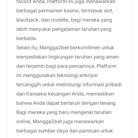
favorit Anda. Platform ini juga menawarkan
berbagai permainan kasino, termasuk slot,
blackjack, dan roulette, bagi mereka yang
lebih menyukai pengalaman taruhan yang
berbeda.
Selain itu, Mangga2bet berkomitmen untuk
menyediakan lingkungan taruhan yang aman
dan terjamin bagi para pemainnya. Platform
ini menggunakan teknologi enkripsi
tercanggih untuk melindungi informasi pribadi
dan transaksi keuangan Anda, memastikan
bahwa Anda dapat bertaruh dengan tenang.
Bagi mereka yang baru mengenal taruhan
online, Mangga2bet juga menawarkan
berbagai sumber daya dan panduan untuk