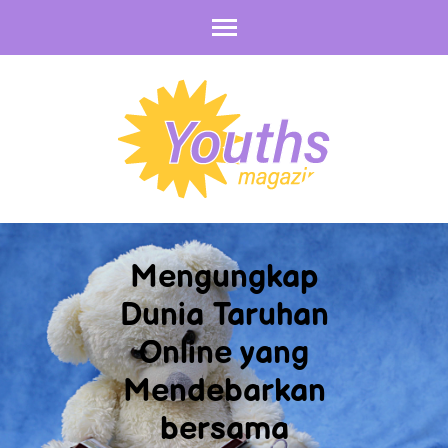
Skip
to
content
(Press
Enter)
Mengungkap
Dunia Taruhan
Online yang
Mendebarkan
bersama