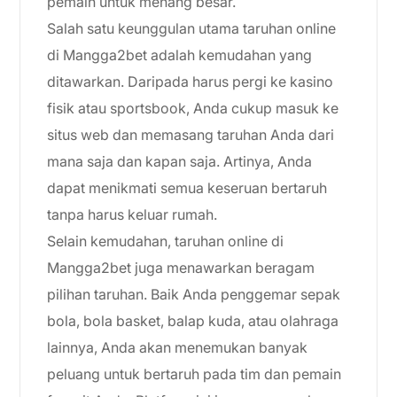
pemain untuk menang besar.
Salah satu keunggulan utama taruhan online
di Mangga2bet adalah kemudahan yang
ditawarkan. Daripada harus pergi ke kasino
fisik atau sportsbook, Anda cukup masuk ke
situs web dan memasang taruhan Anda dari
mana saja dan kapan saja. Artinya, Anda
dapat menikmati semua keseruan bertaruh
tanpa harus keluar rumah.
Selain kemudahan, taruhan online di
Mangga2bet juga menawarkan beragam
pilihan taruhan. Baik Anda penggemar sepak
bola, bola basket, balap kuda, atau olahraga
lainnya, Anda akan menemukan banyak
peluang untuk bertaruh pada tim dan pemain