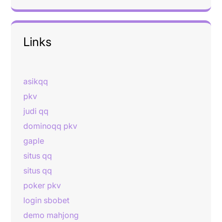
Links
asikqq
pkv
judi qq
dominoqq pkv
gaple
situs qq
situs qq
poker pkv
login sbobet
demo mahjong