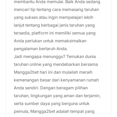
membantu Anda memulai. Baik Anda sedang
mencari tip tentang cara memasang taruhan
yang sukses atau ingin mempelajari lebih
lanjut tentang berbagai jenis taruhan yang
tersedia, platform ini memiliki semua yang
Anda perlukan untuk memaksimalkan
pengalaman bertaruh Anda.
Jadi mengapa menunggu? Temukan dunia
taruhan online yang mendebarkan bersama
Mangga2bet hari ini dan mulailah meraih
kemenangan besar dari kenyamanan rumah
Anda sendiri. Dengan beragam pilihan
taruhan, lingkungan yang aman dan terjamin,
serta sumber daya yang berguna untuk
pemula, Mangga2bet adalah tempat yang