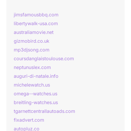
jimsfamousbbq.com
libertywalk-usa.com
australiamovie.net
gizmobird.co.uk
mp3djsong.com
coursdanglaistoulouse.com
neptunuslex.com
auguri-di-natale.info
michelewatch.us
omega--watches.us
breitling-watches.us
tgarnettcentrallautoads.com
fixadvert.com
autopluz.co