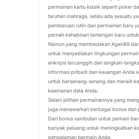
permainan kartu klasik seperti poker d
taruhan olahraga, selalu ada sesuatu 
pembaruan rutin dan permainan baru ya
pernah kehabisan tantangan baru untuk 
Namun yang membedakan Agen89 dari s
untuk menyediakan lingkungan permain
enkripsi tercanggih dan langkah-lang
informasi pribadi dan keuangan Anda sel
untuk bersenang-senang dan meraih k
keamanan data Anda.
Selain pilihan permainannya yang men
juga menawarkan berbagai bonus dan 
Dari bonus sambutan untuk pemain baru
banyak peluang untuk meningkatkan 
pengalaman bermain Anda.