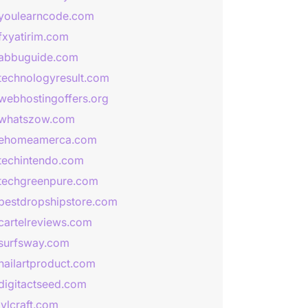
youlearncode.com
fxyatirim.com
abbuguide.com
technologyresult.com
webhostingoffers.org
whatszow.com
ehomeamerca.com
techintendo.com
techgreenpure.com
bestdropshipstore.com
cartelreviews.com
surfsway.com
nailartproduct.com
digitactseed.com
lvlcraft.com