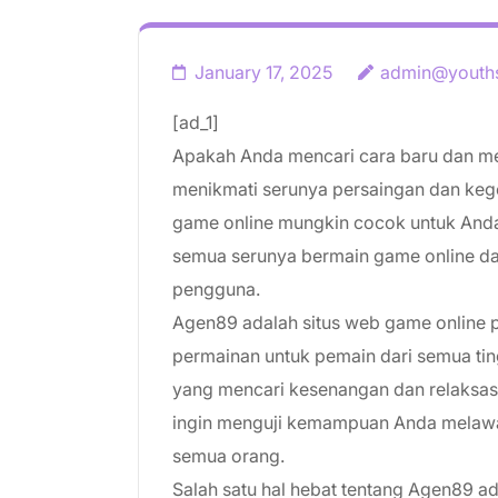
January 17, 2025
admin@youth
[ad_1]
Apakah Anda mencari cara baru dan m
menikmati serunya persaingan dan ke
game online mungkin cocok untuk And
semua serunya bermain game online d
pengguna.
Agen89 adalah situs web game online
permainan untuk pemain dari semua tin
yang mencari kesenangan dan relaksas
ingin menguji kemampuan Anda melawan
semua orang.
Salah satu hal hebat tentang Agen89 ad