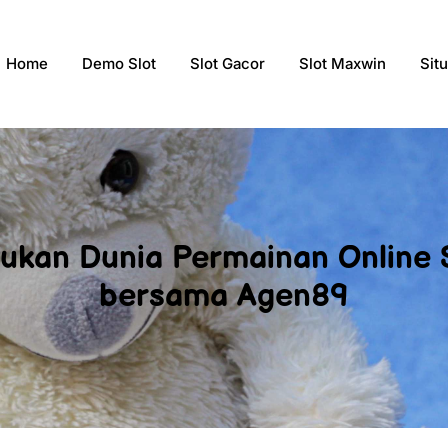
Home
Demo Slot
Slot Gacor
Slot Maxwin
Sit
ukan Dunia Permainan Online 
bersama Agen89