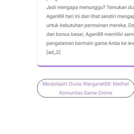
Jadi mengapa menunggu? Temukan dun
Agen89 hari ini dan lihat sendiri meng
untuk kebutuhan permainan mereka. D
dan bonus besar, Agen89 memiliki se
pengalaman bermain game Anda ke level
[ad_2]
Post
Menjelajahi Dunia Warganet88: Melihat
navigation
Komunitas Game Online