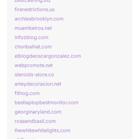
bestcashing.biz
firerestrictions.us
archiesbrooklyn.com
muambeiros.net
infozblog.com
chonbaihat.com
elblogdeoscargonzalez.com
webpromote.net
steroids-store.co
arteydecoracion.net
fithog.com
bestlaptopbestmonitor.com
georginaryland.com
roseandbasil.com
thewhitewhitelights.com