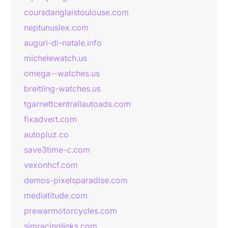
coursdanglaistoulouse.com
neptunuslex.com
auguri-di-natale.info
michelewatch.us
omega--watches.us
breitling-watches.us
tgarnettcentrallautoads.com
fixadvert.com
autopluz.co
save3time-c.com
vexonhcf.com
demos-pixelsparadise.com
mediatitude.com
prewarmotorcycles.com
simracinglinks.com