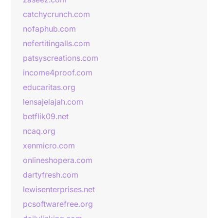
catchycrunch.com
nofaphub.com
nefertitingalls.com
patsyscreations.com
income4proof.com
educaritas.org
lensajelajah.com
betflik09.net
ncaq.org
xenmicro.com
onlineshopera.com
dartyfresh.com
lewisenterprises.net
pcsoftwarefree.org