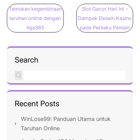
Post
Temukan kegembiraan
Slot Gacor Hari Ini –
navigation
taruhan online dengan
Dampak Desain Kasino
liga365
pada Perilaku Pemain
Search
Recent Posts
WinLose99: Panduan Utama untuk
Taruhan Online