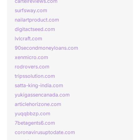
cartelreviews.com
surfsway.com
nailartproduct.com
digitactseed.com
lvlcraft.com
90secondmoneyloans.com
xenmicro.com
rodrovers.com
tripssolution.com
satta-king-india.com
yukigassencanada.com
articlehorizone.com
yuqqbbzp.com
7betagents6.com
coronavirusuptodate.com