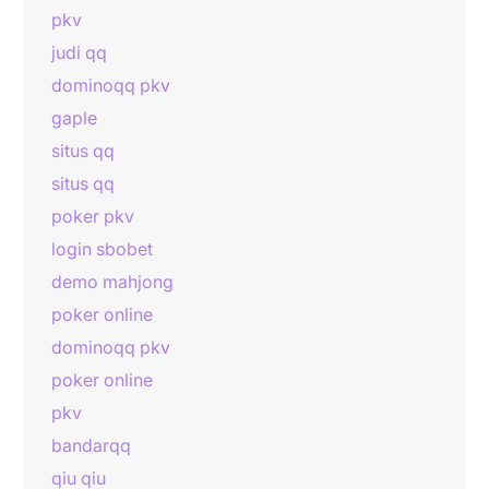
pkv
judi qq
dominoqq pkv
gaple
situs qq
situs qq
poker pkv
login sbobet
demo mahjong
poker online
dominoqq pkv
poker online
pkv
bandarqq
qiu qiu