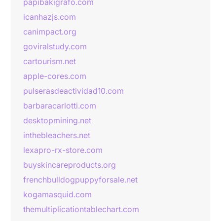
papibakigrafo.com
icanhazjs.com
canimpact.org
goviralstudy.com
cartourism.net
apple-cores.com
pulserasdeactividad10.com
barbaracarlotti.com
desktopmining.net
inthebleachers.net
lexapro-rx-store.com
buyskincareproducts.org
frenchbulldogpuppyforsale.net
kogamasquid.com
themultiplicationtablechart.com