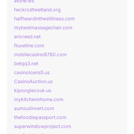
atdhe.ws
heckrodtwetland.org
halfheardinthestillness.com
mybestmassagechair.com
ericreed.net
fluxetine.com
mobilecasino8760.com
betqq3.net
casinoloans5.us
CasinoAuction.us
kipooglecouk.us
mykitchennhome.com
aumoulinvert.com
thefoodiepassport.com
superwindowproject.com