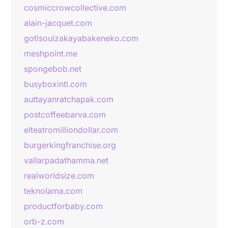
cosmiccrowcollective.com
alain-jacquet.com
gotisouizakayabakeneko.com
meshpoint.me
spongebob.net
busyboxintl.com
auttayanratchapak.com
postcoffeebarva.com
elteatromilliondollar.com
burgerkingfranchise.org
vallarpadathamma.net
realworldsize.com
teknolama.com
productforbaby.com
orb-z.com