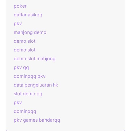
poker
daftar asikqq
pkv
mahjong demo
demo slot
demo slot
demo slot mahjong
pkv qq
dominoqq pkv
data pengeluaran hk
slot demo pg
pkv
dominoqq
pkv games bandarqq