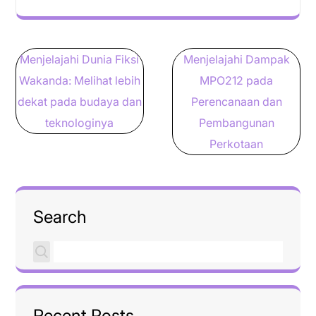
Post
Menjelajahi Dunia Fiksi
Menjelajahi Dampak
navigation
Wakanda: Melihat lebih
MPO212 pada
dekat pada budaya dan
Perencanaan dan
teknologinya
Pembangunan
Perkotaan
Search
Recent Posts