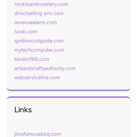
rockislandroastery.com
directselling-pro.com
revenuealarm.com
lurab.com
ignitioncoilguide.com
mytechcomputer.com
bioslot168.com
artsandcraftsauthority.com
webservicelive.com
Links
jimsfamousbbq.com