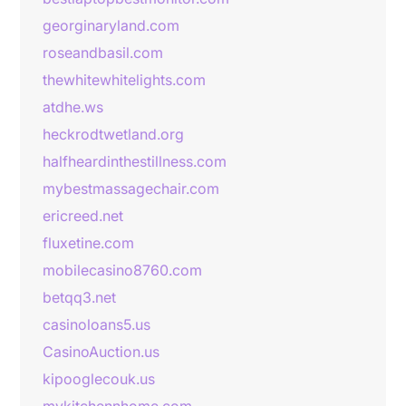
georginaryland.com
roseandbasil.com
thewhitewhitelights.com
atdhe.ws
heckrodtwetland.org
halfheardinthestillness.com
mybestmassagechair.com
ericreed.net
fluxetine.com
mobilecasino8760.com
betqq3.net
casinoloans5.us
CasinoAuction.us
kipooglecouk.us