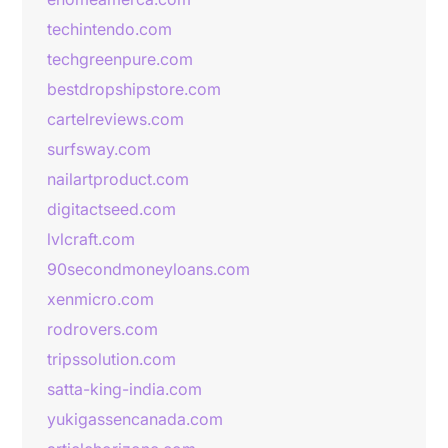
techintendo.com
techgreenpure.com
bestdropshipstore.com
cartelreviews.com
surfsway.com
nailartproduct.com
digitactseed.com
lvlcraft.com
90secondmoneyloans.com
xenmicro.com
rodrovers.com
tripssolution.com
satta-king-india.com
yukigassencanada.com