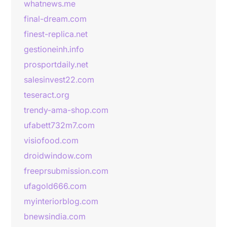
whatnews.me
final-dream.com
finest-replica.net
gestioneinh.info
prosportdaily.net
salesinvest22.com
teseract.org
trendy-ama-shop.com
ufabett732m7.com
visiofood.com
droidwindow.com
freeprsubmission.com
ufagold666.com
myinteriorblog.com
bnewsindia.com