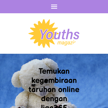
Skip
to
content
(Press
Enter)
Temukan
kegembiraan
taruhan online
dengan