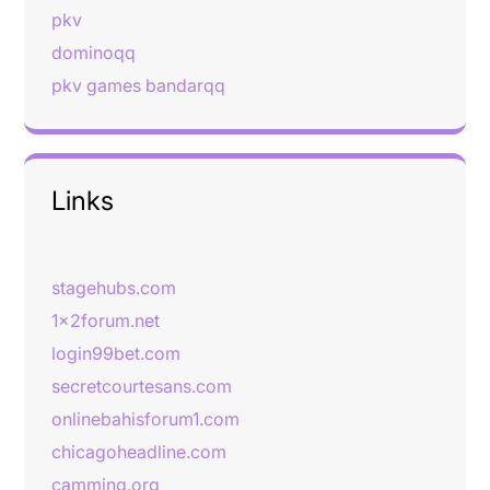
pkv
dominoqq
pkv games bandarqq
Links
stagehubs.com
1x2forum.net
login99bet.com
secretcourtesans.com
onlinebahisforum1.com
chicagoheadline.com
camming.org