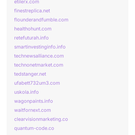
etilerx.com
finestreplica.net
flounderandfumble.com
healthohunt.com
retefuturah.info
smartinvestinginfo.info
technewsalliance.com
technonetmarket.com
tedstanger.net
ufabett732um3.com
uskola.info
wagonpaints.info
waitfornext.com
clearvisionmarketing.co
quantum-code.co